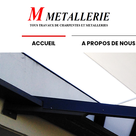
ACCUEIL
A PROPOS DE NOUS